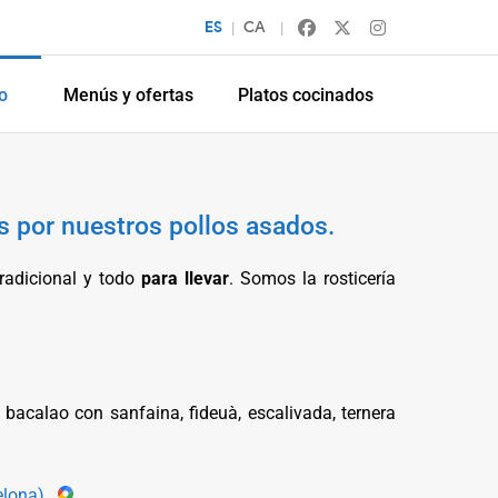
ES
CA
|
|
Facebook
X (Twitter)
Instagram
o
Menús y ofertas
Platos cocinados
 por nuestros pollos asados.
tradicional y todo
para llevar
. Somos la rosticería
bacalao con sanfaina, fideuà, escalivada, ternera
elona)