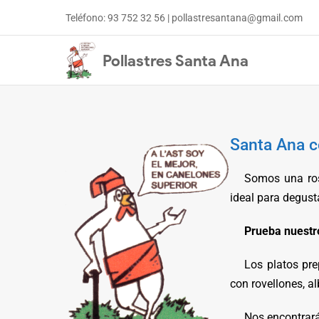
Teléfono:
93 752 32 56
|
pollastresantana@gmail.com
Pollastres Santa Ana
Santa Ana c
Somos una ros
ideal para degust
Prueba nuestr
Los platos pre
con rovellones, a
Nos encontrará