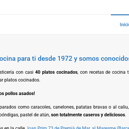
Inici
ocina para ti desde 1972 y somos conocidos
ticería con casi
40 platos cocinados
, con recetas de cocina 
ar platos cocinados.
os pollos asados!
parados como caracoles, canelones, patatas bravas o al caliu, 
lbóndigas, pastel de atún,
son totalmente caseros y deliciosos
.
s en la calle
Joan Prim 73 de Premià de Mar, al Maresme (Barc